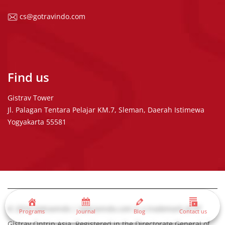
cs@gotravindo.com
Find us
Gistrav Tower
Jl. Palagan Tentara Pelajar KM.7, Sleman, Daerah Istimewa
Yogyakarta 55581
© 2016 Gotravindo | Gotravindo.com is a trademark of PT
Programs
Journal
Blog
Contact us
Gistrav Ontrip Asia. Registered in the Directorate General of