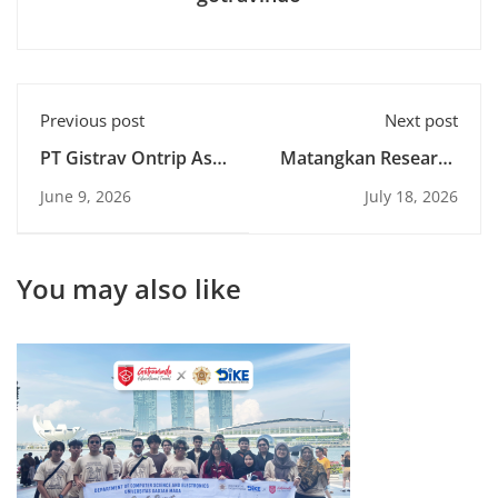
Previous post
Next post
PT Gistrav Ontrip Asia
Matangkan Research
Jajaki Potensi Kerja
and Community
June 9, 2026
July 18, 2026
Sama dengan IUP
Service Collaboration
Fakultas Bisnis dan
di Korea Selatan,
Ekonomika
LPPM UPN "Veteran"
You may also like
Universitas Atma Jaya
Yogyakarta Teken
Yogyakarta
MoU dengan PT
Gistrav Ontrip Asia